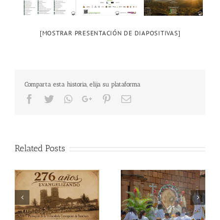
[MOSTRAR PRESENTACIÓN DE DIAPOSITIVAS]
Comparta esta historia, elija su plataforma
Facebook
Twitter
Whatsapp
Google+
Pinterest
Email
Related Posts
Domingo de Ramos,
ón
Solemnidad del Corpus
marzo 29 Parroquia de
os
Christi en Barichara
Barichara