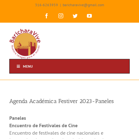
Skip
316-6263959
|
baricharavive@gmail.com
to
content
Facebook
Instagram
Twitter
YouTube
MENU
Agenda Académica Festiver 2023-Paneles
Paneles
Encuentro de Festivales de Cine
Encuentro de festivales de cine nacionales e