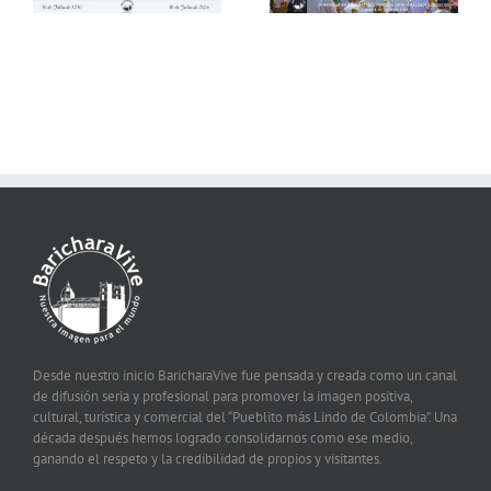
Desde nuestro inicio BaricharaVive fue pensada y creada como un canal
de difusión seria y profesional para promover la imagen positiva,
cultural, turística y comercial del “Pueblito más Lindo de Colombia”. Una
década después hemos logrado consolidarnos como ese medio,
ganando el respeto y la credibilidad de propios y visitantes.