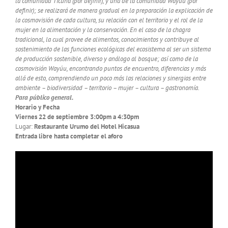
la comunidad Ticuna (por definir), y una de la comunidad Wayúu (por
definir); se realizará de manera gradual en la preparación la explicación de
la cosmovisión de cada cultura, su relación con el territorio y el rol de la
mujer en la alimentación y la conservación. En el caso de la chagra
tradicional, la cual provee de alimentos, conocimientos y contribuye al
sostenimiento de las funciones ecológicas del ecosistema al ser un sistema
de producción sostenible, diverso y análogo al bosque; así como de la
cosmovisión Wayúu, encontrando puntos de encuentro, diferencias y más
allá de esto, comprendiendo un poco más las relaciones y sinergias entre
ambiente – biodiversidad – territorio – mujer – cultura – gastronomía.
Para público general.
Horario y Fecha
Viernes 22 de septiembre 3:00pm a 4:30pm
Lugar:
Restaurante Urumo del Hotel Hicasua
Entrada libre hasta completar el aforo