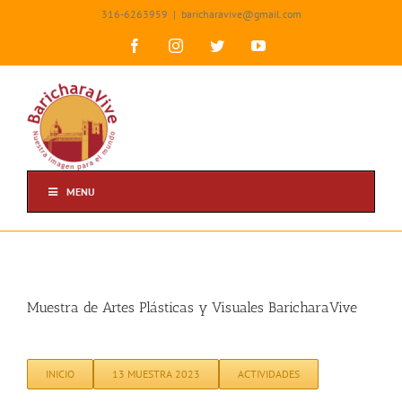
Skip
316-6263959
|
baricharavive@gmail.com
to
content
Facebook
Instagram
Twitter
YouTube
MENU
Muestra de Artes Plásticas y Visuales BaricharaVive
INICIO
13 MUESTRA 2023
ACTIVIDADES