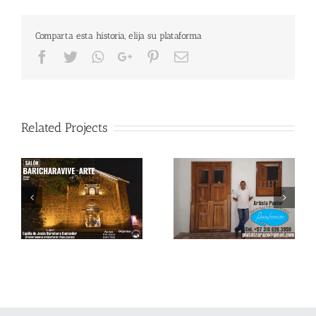
Comparta esta historia, elija su plataforma
Facebook
Twitter
Whatsapp
Google+
Pinterest
Email
Related Projects
-
Pastor Plata LIzarazo
Taller de Papel de
Pintor & Fotografo
Fique