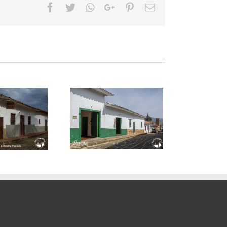
Facebook
Twitter
Whatsapp
Google+
Pinterest
Email
Posada Stella