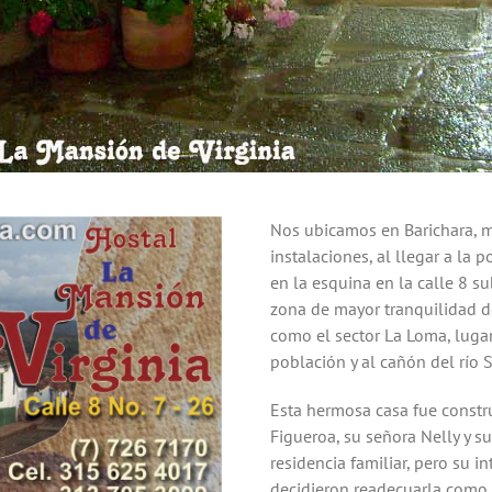
Nos ubicamos en Barichara, m
instalaciones, al llegar a la
en la esquina en la calle 8 s
zona de mayor tranquilidad d
como el sector La Loma, lugar
población y al cañón del río 
Esta hermosa casa fue constru
Figueroa, su señora Nelly y s
residencia familiar, pero su i
decidieron readecuarla como 