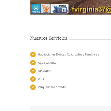
Nuestros Servicios
Habitaciones Dobles, Cuádruples y Familiares.
Agua caliente
Desayuno
WiFi
Parqueadero privado