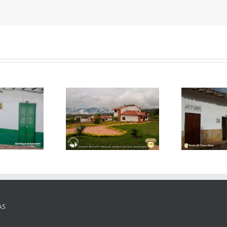
ndominio Parque
Posada mi Tierra Guane
Baviera
AS