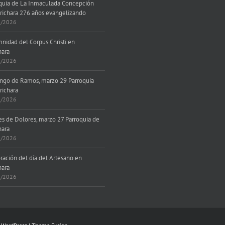
quia de La Inmaculada Concepción
richara 276 años evangelizando
7/2026
nidad del Corpus Christi en
hara
6/2026
go de Ramos, marzo 29 Parroquia
richara
3/2026
es de Dolores, marzo 27 Parroquia de
hara
3/2026
ración del día del Artesano en
hara
3/2026