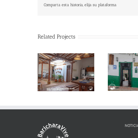
Comparta esta historia, elija su plataforma
Related Projects
Co
Hospedaje Mi Ranchito
Casa Gloria
NOTICI