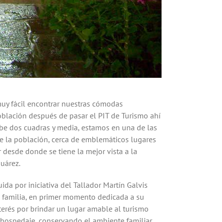
uy fácil encontrar nuestras cómodas
 población después de pasar el PIT de Turismo ahí
ube dos cuadras y media, estamos en una de las
e la población, cerca de emblemáticos lugares
 desde donde se tiene la mejor vista a la
Suárez.
ida por iniciativa del Tallador Martín Galvis
u familia, en primer momento dedicada a su
nterés por brindar un lugar amable al turismo
hospedaje, conservando el ambiente familiar