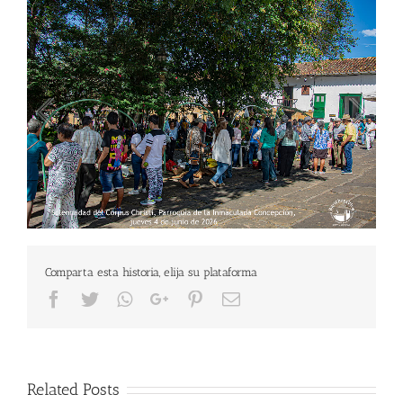
2
/
33
Comparta esta historia, elija su plataforma
Facebook
Twitter
Whatsapp
Google+
Pinterest
Email
Related Posts