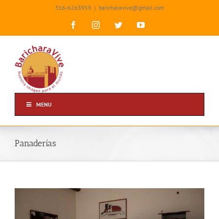
Skip
316-6263959
|
baricharavive@gmail.com
to
content
Facebook
Instagram
Twitter
YouTube
MENU
Panaderías