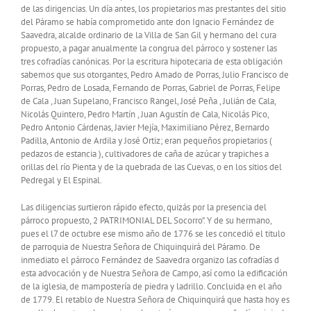
de las dirigencias. Un día antes, los propietarios mas prestantes del sitio
del Páramo se había comprometido ante don Ignacio Fernández de
Saavedra, alcalde ordinario de la Villa de San Gil y hermano del cura
propuesto, a pagar anualmente la congrua del párroco y sostener las
tres cofradías canónicas. Por la escritura hipotecaria de esta obligación
sabemos que sus otorgantes, Pedro Amado de Porras, Julio Francisco de
Porras, Pedro de Losada, Fernando de Porras, Gabriel de Porras, Felipe
de Cala , Juan Supelano, Francisco Rangel, José Peña , Julián de Cala,
Nicolás Quintero, Pedro Martín , Juan Agustín de Cala, Nicolás Pico,
Pedro Antonio Cárdenas, Javier Mejía, Maximiliano Pérez, Bernardo
Padilla, Antonio de Ardila y José Ortiz; eran pequeños propietarios (
pedazos de estancia ), cultivadores de caña de azúcar y trapiches a
orillas del río Pienta y de la quebrada de las Cuevas, o en los sitios del
Pedregal y El Espinal.
Las diligencias surtieron rápido efecto, quizás por la presencia del
párroco propuesto, 2 PATRIMONIAL DEL Socorro”. Y de su hermano,
pues el l7 de octubre ese mismo año de 1776 se les concedió el titulo
de parroquia de Nuestra Señora de Chiquinquirá del Páramo. De
inmediato el párroco Fernández de Saavedra organizo las cofradías d
esta advocación y de Nuestra Señora de Campo, así como la edificación
de la iglesia, de mampostería de piedra y ladrillo. Concluida en el año
de 1779. El retablo de Nuestra Señora de Chiquinquirá que hasta hoy es