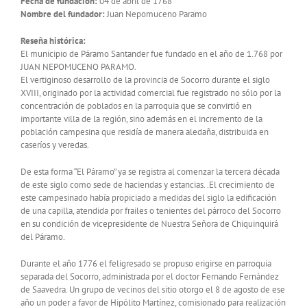
Fecha de fundación:
04 de abril de 1768
Nombre del fundador:
Juan Nepomuceno Paramo
Reseña histórica:
El municipio de Páramo Santander fue fundado en el año de 1.768 por
JUAN NEPOMUCENO PARAMO.
El vertiginoso desarrollo de la provincia de Socorro durante el siglo
XVIII, originado por la actividad comercial fue registrado no sólo por la
concentración de poblados en la parroquia que se convirtió en
importante villa de la región, sino además en el incremento de la
población campesina que residía de manera aledaña, distribuida en
caseríos y veredas.
De esta forma “El Páramo” ya se registra al comenzar la tercera década
de este siglo como sede de haciendas y estancias. .El crecimiento de
este campesinado había propiciado a medidas del siglo la edificación
de una capilla, atendida por frailes o tenientes del párroco del Socorro
en su condición de vicepresidente de Nuestra Señora de Chiquinquirá
del Páramo.
Durante el año 1776 el feligresado se propuso erigirse en parroquia
separada del Socorro, administrada por el doctor Fernando Fernández
de Saavedra. Un grupo de vecinos del sitio otorgo el 8 de agosto de ese
año un poder a favor de Hipólito Martínez, comisionado para realización