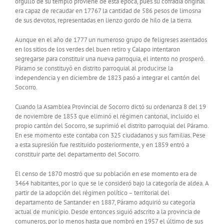
orgullo de su templo proviene de esta época, pues su cofradía original
era capaz de recaudar en 17767 la cantidad de 586 pesos de limosna
de sus devotos, representadas en lienzo gordo de hilo de la tierra.
Aunque en el año de 1777 un numeroso grupo de feligreses asentados
en los sitios de los verdes del buen retiro y Calapo intentaron
segregarse para constituir una nueva parroquia, el intento no prosperó.
Páramo se constituyó en distrito parroquial al producirse la
independencia y en diciembre de 1823 pasó a integrar el cantón del
Socorro.
Cuando la Asamblea Provincial de Socorro dictó su ordenanza 8 del 19
de noviembre de 1853 que eliminó el régimen cantonal, incluido el
propio cantón del Socorro, se suprimió el distrito parroquial del Páramo.
En ese momento este contaba con 325 ciudadanos y sus familias. Pese
a esta supresión fue restituido posteriormente, y en 1859 entró a
constituir parte del departamento del Socorro.
El censo de 1870 mostró que su población en ese momento era de
3464 habitantes, por lo que se le consideró bajo la categoría de aldea. A
partir de la adopción del régimen político – territorial del
departamento de Santander en 1887, Páramo adquirió su categoría
actual de municipio. Desde entonces siguió adscrito a la provincia de
comuneros, por lo menos hasta que nombró en 1957 el último de sus