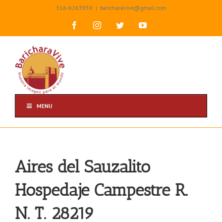
Skip
316-6263959
|
baricharavive@gmail.com
to
content
Facebook
Instagram
Twitter
YouTube
MENU
Aires del Sauzalito
Hospedaje Campestre R.
N. T. 28219