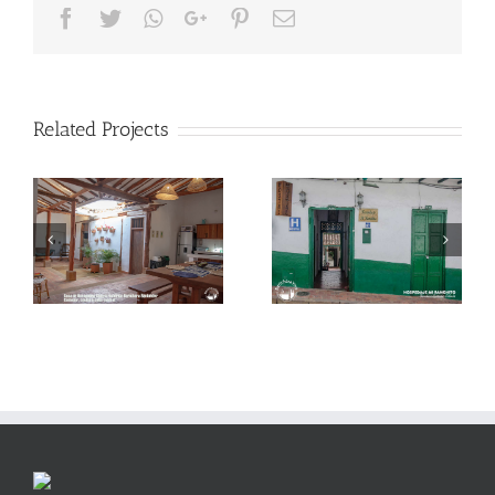
Facebook
Twitter
Whatsapp
Google+
Pinterest
Email
Related Projects
Condominio Parque
Hospedaje Mi Ranchito
Baviera