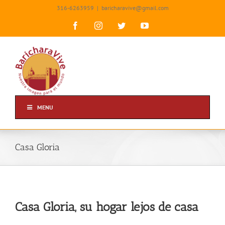
Skip
316-6263959
|
baricharavive@gmail.com
to
content
Facebook
Instagram
Twitter
YouTube
MENU
Casa Gloria
Casa Gloria, su hogar lejos de casa