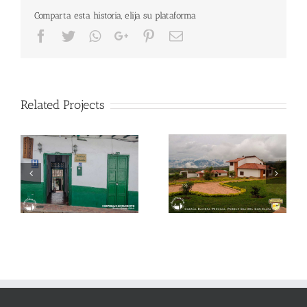
Comparta esta historia, elija su plataforma
Facebook
Twitter
Whatsapp
Google+
Pinterest
Email
Related Projects
Condominio Parque
Posada mi Tierra
to
Baviera
Guane