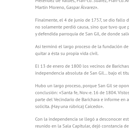
Ayuntamiento de esta Villa en veintisiete de jun
Meléndez de Valdés, Fran-co. Suárez, Fran-co. An
Martín Moreno, Gaspar Álvarez».
Finalmente, el 4 de junio de 1757, se dio fallo d
no solamente perdió causa, sino que tuvo que pa
y defendida parroquia de San Gil, de donde sal
Así terminó el largo proceso de la fundación de 
quitar a ésta su propia vida civil.
El 13 de enero de 1800 los vecinos de Barichara 
independencia absoluta de San Gil… bajo el títu
Hubo un largo proceso, porque San Gil se oponía 
conclusión: «Santa fe, Nov.-e. 16 de 1804. Vist
parte del Vecindario de Barichara e informe en 
solicita. (Hay una rúbrica) Caicedo».