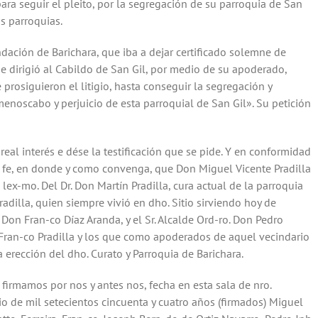
«en todo y por todo el Auto Arzobispal del 30 de julio de 1750».
ra seguir el pleito, por la segregación de su parroquia de San
os parroquias.
ndación de Barichara, que iba a dejar certificado solemne de
e dirigió al Cabildo de San Gil, por medio de su apoderado,
prosiguieron el litigio, hasta conseguir la segregación y
menoscabo y perjuicio de esta parroquial de San Gil». Su petición
eal interés e dése la testificación que se pide. Y en conformidad
a fe, en donde y como convenga, que Don Miguel Vicente Pradilla
ex-mo. Del Dr. Don Martín Pradilla, cura actual de la parroquia
radilla, quien siempre vivió en dho. Sitio sirviendo hoy de
 Don Fran-co Díaz Aranda, y el Sr. Alcalde Ord-ro. Don Pedro
Fran-co Pradilla y los que como apoderados de aquel vecindario
a erección del dho. Curato y Parroquia de Barichara.
 firmamos por nos y antes nos, fecha en esta sala de nro.