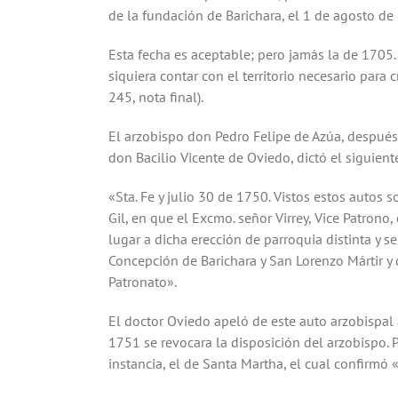
La Asamblea Departamental, por ordenanza No. 
de la fundación de Barichara, el 1 de agosto de
Esta fecha es aceptable; pero jamás la de 1705.
siquiera contar con el territorio necesario par
245, nota final).
El arzobispo don Pedro Felipe de Azúa, después d
don Bacilio Vicente de Oviedo, dictó el siguient
«Sta. Fe y julio 30 de 1750. Vistos estos autos 
Gil, en que el Excmo. señor Virrey, Vice Patron
lugar a dicha erección de parroquia distinta y 
Concepción de Barichara y San Lorenzo Mártir y
Patronato».
El doctor Oviedo apeló de este auto arzobispal 
1751 se revocara la disposición del arzobispo. 