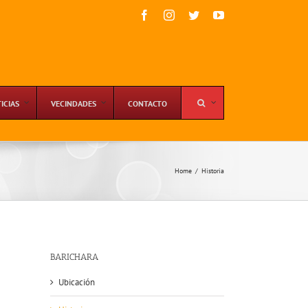
Facebook
Instagram
Twitter
YouTube
ICIAS
VECINDADES
CONTACTO
Home
/
Historia
BARICHARA
Ubicación