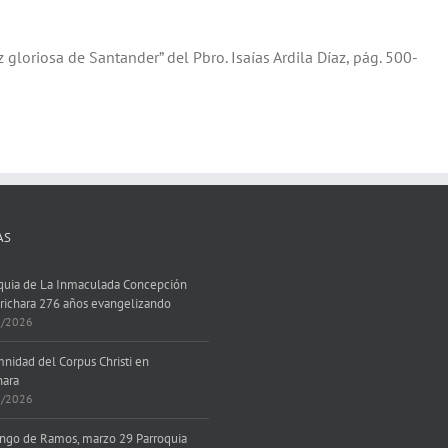
privilegio. Pero el 7 de abril de 1821 el Cabildo de Barichara,
que «el Libertador Presidente la volvió a restituir a su rango de
 gloriosa de Santander” del Pbro. Isaías Ardila Díaz, pág. 500-
AS
quia de La Inmaculada Concepción
richara 276 años evangelizando
7/2026
nidad del Corpus Christi en
hara
6/2026