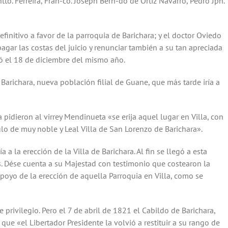
io de mil setecientos cincuenta y cuatro años (firmados) Miguel
tto. Ferreira, Fran-co. Joseph Bern-do de Ortiz Navarro, Pedro Jph.
efinitivo a favor de la parroquia de Barichara; y el doctor Oviedo
gar las costas del juicio y renunciar también a su tan apreciada
ió el 18 de diciembre del mismo año.
Barichara, nueva población filial de Guane, que más tarde iría a
pidieron al virrey Mendinueta «se erija aquel lugar en Villa, con
lo de muy noble y Leal Villa de San Lorenzo de Barichara».
a la erección de la Villa de Barichara. Al fin se llegó a esta
os. Dése cuenta a su Majestad con testimonio que costearon la
apoyo de la erección de aquella Parroquia en Villa, como se