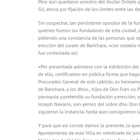
instancia, el de Santa Martha, el cual confirmó 
Pero aún quedaron arrestos del doctor Oviedo pa
Gil, ahora por fijación de los límites entre las d
Sin sospechar, tan persistente opositor de la fu
quiénes fueron los fundadores de esta ciudad, s
pidiendo una constancia de las personas que se 
erección del curato de Barichara, «con notable 
fue contestada así:
«Por presentada admítese con la exhibición del r
de ello, certificamos en pública forma que hag
Procurador General de este cabildo, es hermano l
de Barichara, y los dhos., hijos de Don Fran-co P
parroquia y pretendió su fundación y erección; y
Joseph Navarro, son yernos del sobre dho. Don 
siguieron la instancia, hasta que consiguieron l
Y para que así conste damos la presente, la que