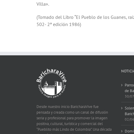
Con la independencia se llegó a desconocer este 
reunido en la Sala Capitular, dejó constancia de 
Villa».
(Tomado del Libro “El Pueblo de los Guanes, raíz
502- 2ª edición 1986)
NOTICI
Parro
de Ba
30/0
Desde nuestro inicio BaricharaVive fue
Solem
pensada y creada como un canal de difusión
Baric
seria y profesional para promover la imagen
02/0