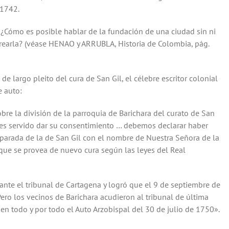
39 de 1941, se asoció a la celebración del Segundo Centenario
 1742.
 ¿Cómo es posible hablar de la fundación de una ciudad sin ni
a crearla? (véase HENAO y ARRUBLA, Historia de Colombia, pág.
e largo pleito del cura de San Gil, el célebre escritor colonial
e auto:
sobre la división de la parroquia de Barichara del curato de San
o, es servido dar su consentimiento … debemos declarar haber
separada de la de San Gil con el nombre de Nuestra Señora de la
 que se provea de nuevo cura según las leyes del Real
ante el tribunal de Cartagena y logró que el 9 de septiembre de
Pero los vecinos de Barichara acudieron al tribunal de última