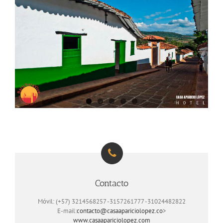
Contacto
Móvil: (+57) 3214568257 -3157261777 -31024482822
E-mail:
contacto@casaapariciolopez.co
>
www.casaapariciolopez.com