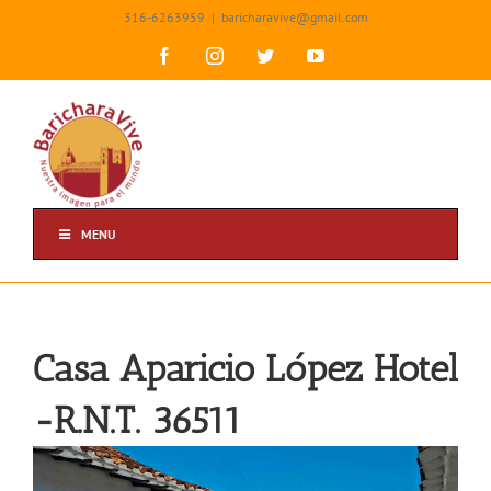
Skip
316-6263959
|
baricharavive@gmail.com
to
content
Facebook
Instagram
Twitter
YouTube
MENU
Casa Aparicio López Hotel
-R.N.T. 36511