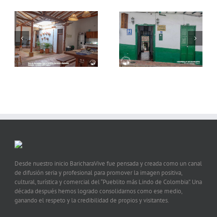
Condominio Parque
Hospedaje Mi Ranchito
Baviera
Desde nuestro inicio BaricharaVive fue pensada y creada como un canal
de difusión seria y profesional para promover la imagen positiva,
cultural, turística y comercial del “Pueblito más Lindo de Colombia”. Una
década después hemos logrado consolidarnos como ese medio,
ganando el respeto y la credibilidad de propios y visitantes.