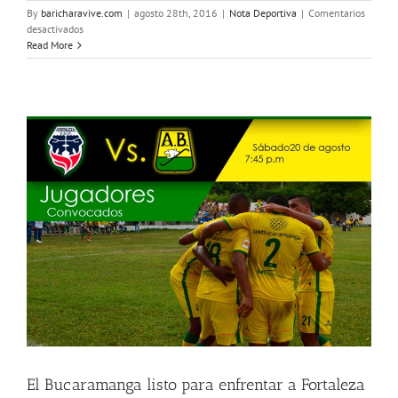
By
baricharavive.com
|
agosto 28th, 2016
|
Nota Deportiva
|
Comentarios
en
desactivados
Termina
Read More
en
tablas
el
Clásico
Santandereano
El Bucaramanga listo para enfrentar a Fortaleza