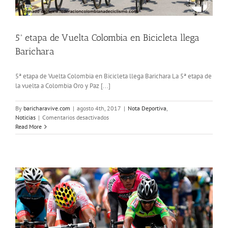
5ª etapa de Vuelta Colombia en Bicicleta llega
Barichara
5ª etapa de Vuelta Colombia en Bicicleta llega Barichara La 5ª etapa de
la vuelta a Colombia Oro y Paz [...]
By
baricharavive.com
|
agosto 4th, 2017
|
Nota Deportiva
,
en
Noticias
|
Comentarios desactivados
5ª
Read More
etapa
de
Vuelta
Colombia
en
Bicicleta
llega
Barichara