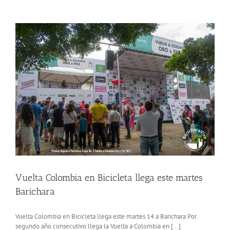
Vuelta
a
Colombia
Femenina
2022
llega
a
Barichara
Vuelta Colombia en Bicicleta llega este martes
Barichara
Vuelta Colombia en Bicicleta llega este martes 14 a Barichara Por
segundo año consecutivo llega la Vuelta a Colombia en [...]