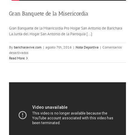
Gran Banquete de la Misericordia
Gran Banquete de la Misericordia Pro Hogar San Antonio de Barichara
La Junta del Hogar San Antonio de la Parroquia [...]
By
baricharavive.com
|
agosto 7th, 2016
|
Nota Deportiva
|
Comentarios
en
desactivados
Gran
Read More
Banquete
de
la
Misericordia