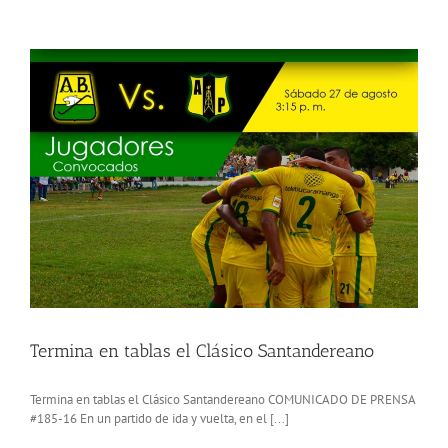
Santandereano
en
el
Ironman
de
Miami
2016
Termina en tablas el Clásico Santandereano
Termina en tablas el Clásico Santandereano COMUNICADO DE PRENSA
#185-16 En un partido de ida y vuelta, en el [...]