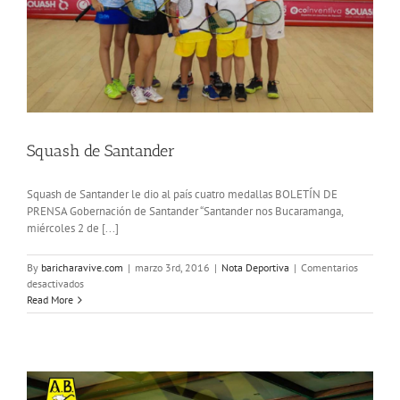
Squash de Santander
Squash de Santander le dio al país cuatro medallas BOLETÍN DE
PRENSA Gobernación de Santander “Santander nos Bucaramanga,
miércoles 2 de [...]
By
baricharavive.com
|
marzo 3rd, 2016
|
Nota Deportiva
|
Comentarios
en
desactivados
Squash
Read More
de
Santander