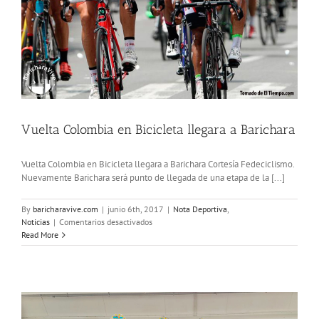
Vuelta Colombia en Bicicleta llegara a Barichara
Vuelta Colombia en Bicicleta llegara a Barichara Cortesía Fedeciclismo.
Nuevamente Barichara será punto de llegada de una etapa de la [...]
By
baricharavive.com
|
junio 6th, 2017
|
Nota Deportiva
,
en
Noticias
|
Comentarios desactivados
Vuelta
Read More
Colombia
en
Bicicleta
llegara
a
Barichara