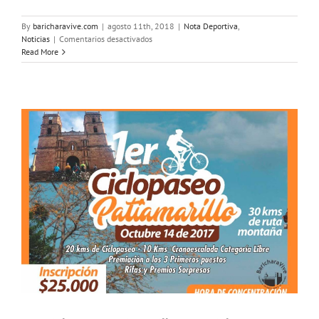
By
baricharavive.com
|
agosto 11th, 2018
|
Nota Deportiva
,
en
Noticias
|
Comentarios desactivados
Vuelta
Read More
Colombia
en
Bicicleta
llega
este
martes
Barichara