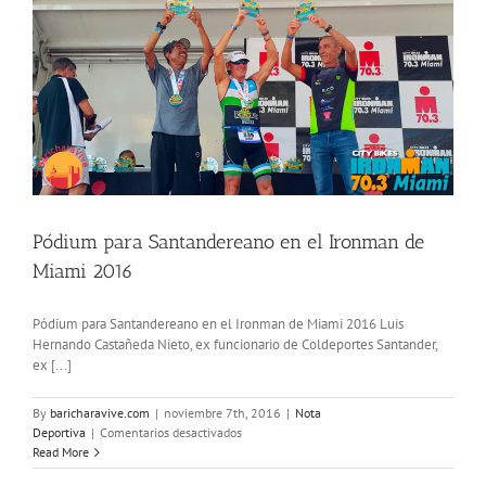
Pódium para Santandereano en el Ironman de
Miami 2016
Pódium para Santandereano en el Ironman de Miami 2016 Luis
Hernando Castañeda Nieto, ex funcionario de Coldeportes Santander,
ex [...]
By
baricharavive.com
|
noviembre 7th, 2016
|
Nota
en
Deportiva
|
Comentarios desactivados
Pódium
Read More
para