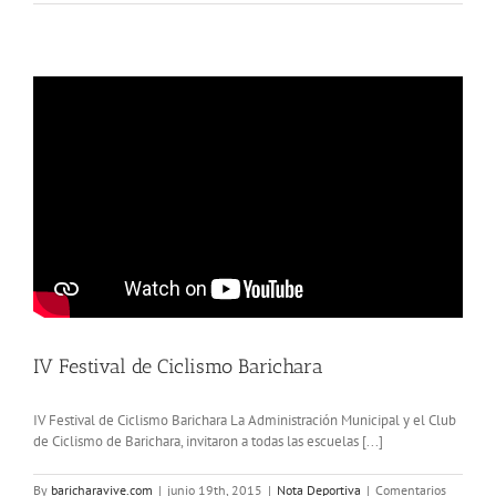
Bucaramanga
en
sociedad
IV Festival de Ciclismo Barichara
IV Festival de Ciclismo Barichara La Administración Municipal y el Club
de Ciclismo de Barichara, invitaron a todas las escuelas [...]
By
baricharavive.com
|
junio 19th, 2015
|
Nota Deportiva
|
Comentarios