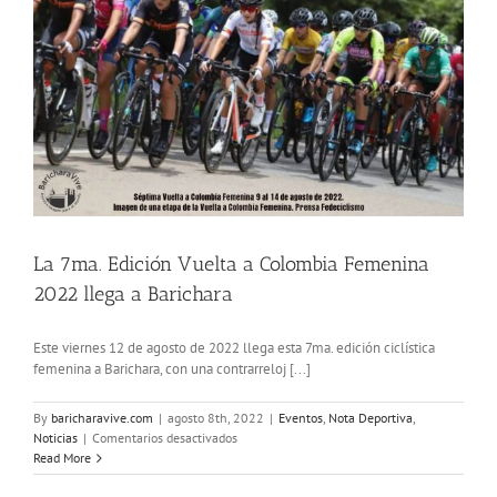
La 7ma. Edición Vuelta a Colombia Femenina
2022 llega a Barichara
Este viernes 12 de agosto de 2022 llega esta 7ma. edición ciclística
femenina a Barichara, con una contrarreloj [...]
By
baricharavive.com
|
agosto 8th, 2022
|
Eventos
,
Nota Deportiva
,
en
Noticias
|
Comentarios desactivados
La
Read More
7ma.
Edición