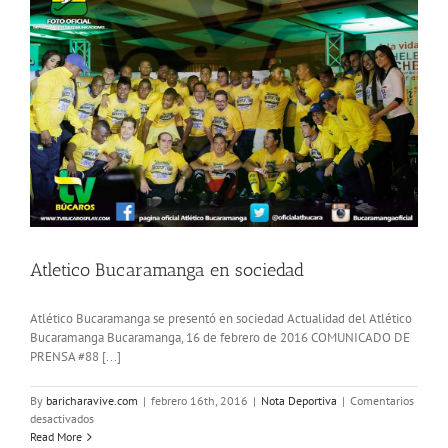
Atletico Bucaramanga en sociedad
Atlético Bucaramanga se presentó en sociedad Actualidad del Atlético
Bucaramanga Bucaramanga, 16 de febrero de 2016 COMUNICADO DE
PRENSA #88 [...]
By
baricharavive.com
|
febrero 16th, 2016
|
Nota Deportiva
|
Comentarios
en
desactivados
Atletico
Read More