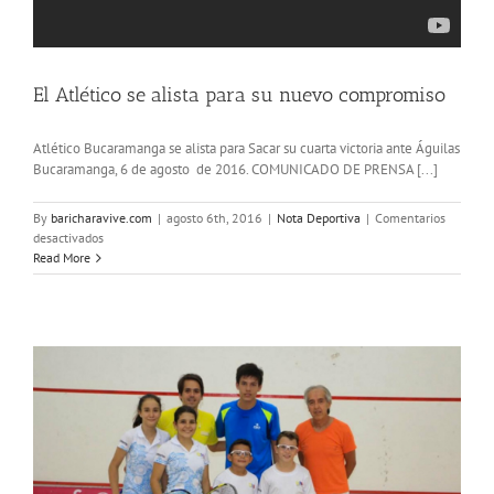
El Atlético se alista para su nuevo compromiso
Atlético Bucaramanga se alista para Sacar su cuarta victoria ante Águilas
Bucaramanga, 6 de agosto de 2016. COMUNICADO DE PRENSA [...]
By
baricharavive.com
|
agosto 6th, 2016
|
Nota Deportiva
|
Comentarios
en
desactivados
El
Read More
Atlético
se
alista
para
su
nuevo
compromiso