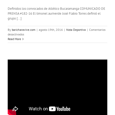
Definidos los convocados de Atlético Bucaramanga COMUNICADO DE
PRENSA #182-16 El timonel auriverde José Flabio Torres definió el
grupo [...]
By
baricharavive.com
|
agosto 19th, 2016
|
Nota Deportiva
|
Comentarios
en
desactivados
El
Read More
Bucaramanga
listo
para
enfrentar
a
Fortaleza