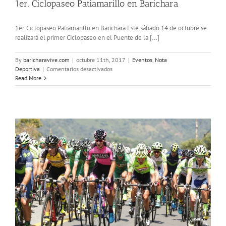
1er. Ciclopaseo Patiamarillo en Barichara
1er. Ciclopaseo Patiamarillo en Barichara Este sábado 14 de octubre se
realizará el primer Ciclopaseo en el Puente de la [...]
By
baricharavive.com
|
octubre 11th, 2017
|
Eventos
,
Nota
en
Deportiva
|
Comentarios desactivados
1er.
Read More
Ciclopaseo
Patiamarillo
en
Barichara