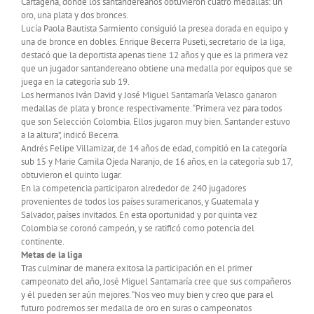
Cartagena, donde los santandereanos obtuvieron cuatro medallas: un
oro, una plata y dos bronces.
Lucía Paola Bautista Sarmiento consiguió la presea dorada en equipo y
una de bronce en dobles. Enrique Becerra Puseti, secretario de la liga,
destacó que la deportista apenas tiene 12 años y que es la primera vez
que un jugador santandereano obtiene una medalla por equipos que se
juega en la categoría sub 19.
Los hermanos Iván David y José Miguel Santamaría Velasco ganaron
medallas de plata y bronce respectivamente. “Primera vez para todos
que son Selección Colombia. Ellos jugaron muy bien. Santander estuvo
a la altura”, indicó Becerra.
Andrés Felipe Villamizar, de 14 años de edad, compitió en la categoría
sub 15 y Marie Camila Ojeda Naranjo, de 16 años, en la categoría sub 17,
obtuvieron el quinto lugar.
En la competencia participaron alrededor de 240 jugadores
provenientes de todos los países suramericanos, y Guatemala y
Salvador, países invitados. En esta oportunidad y por quinta vez
Colombia se coronó campeón, y se ratificó como potencia del
continente.
Metas de la liga
Tras culminar de manera exitosa la participación en el primer
campeonato del año, José Miguel Santamaría cree que sus compañeros
y él pueden ser aún mejores. “Nos veo muy bien y creo que para el
futuro podremos ser medalla de oro en suras o campeonatos