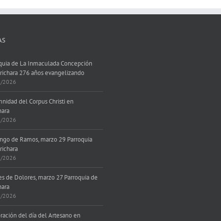
AS
quia de La Inmaculada Concepción
richara 276 años evangelizando
7/2026
nidad del Corpus Christi en
hara
6/2026
go de Ramos, marzo 29 Parroquia
richara
3/2026
es de Dolores, marzo 27 Parroquia de
hara
3/2026
ración del día del Artesano en