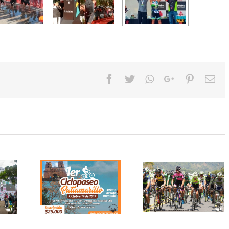
Facebook
Twitter
Whatsapp
Google+
Pinteres
Em
clopaseo
5ª etapa de Vuelta
Vuelta Colombia 
rillo en
Colombia en Bicicleta
Bicicleta llegara
chara
llega Barichara
Barichara