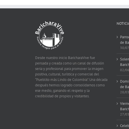
NOTICI
Parro
de Ba
30/0
Desde nuestro inicio BaricharaVive fue
Solem
pensada y creada como un canal de difusión
Baric
seria y profesional para promover la imagen
02/0
positiva, cultural, turística y comercial del
“Pueblito más Lindo de Colombia”. Una década
Domin
después hemos logrado consolidarnos como
de Ba
ese medio, ganando el respeto y la
28/0
credibilidad de propios y visitantes.
Viern
Baric
27/0
Celeb