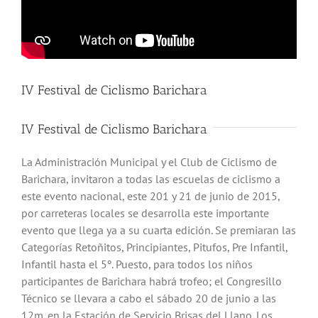
IV Festival de Ciclismo Barichara
IV Festival de Ciclismo Barichara
La Administración Municipal y el Club de Ciclismo de
Barichara, invitaron a todas las escuelas de ciclismo a
este evento nacional, este 201 y 21 de junio de 2015,
por carreteras locales se desarrolla este importante
evento que llega ya a su cuarta edición. Se premiaran las
Categorías Retoñitos, Principiantes, Pitufos, Pre Infantil,
Infantil hasta el 5º. Puesto, para todos los niños
participantes de Barichara habrá trofeo; el Congresillo
Técnico se llevara a cabo el sábado 20 de junio a las
12m. en la Estación de Servicio Brisas del Llano. Los