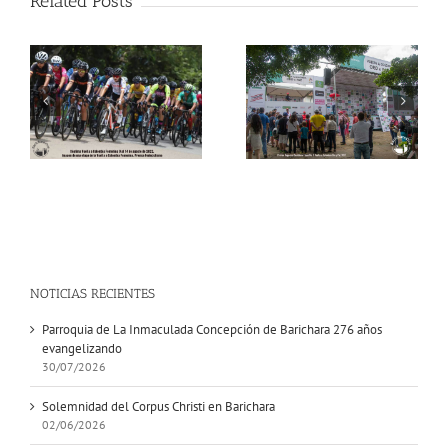
Related Posts
ta
Vuelta Colombia en
1er. Ciclopaseo
a
Bicicleta llega este
Patiamarillo en
ra
martes Barichara
Barichara
NOTICIAS RECIENTES
Parroquia de La Inmaculada Concepción de Barichara 276 años
evangelizando
30/07/2026
Solemnidad del Corpus Christi en Barichara
02/06/2026