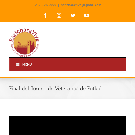
Skip
316-6263959
|
baricharavive@gmail.com
to
content
Facebook
Instagram
Twitter
YouTube
MENU
Final del Torneo de Veteranos de Futbol