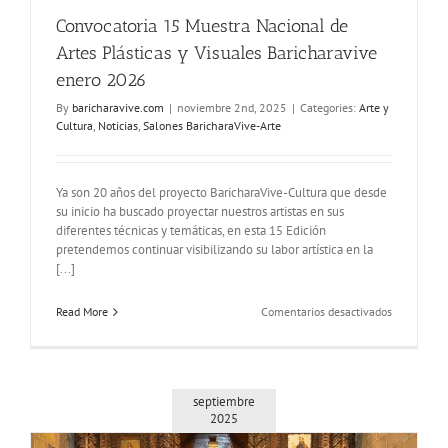
Convocatoria 15 Muestra Nacional de
Artes Plásticas y Visuales Baricharavive
enero 2026
By
baricharavive.com
|
noviembre 2nd, 2025
|
Categories:
Arte y
Cultura
,
Noticias
,
Salones BaricharaVive-Arte
Ya son 20 años del proyecto BaricharaVive-Cultura que desde
su inicio ha buscado proyectar nuestros artistas en sus
diferentes técnicas y temáticas, en esta 15 Edición
pretendemos continuar visibilizando su labor artística en la
[...]
en
Read More
Comentarios desactivados
Convocator
15
Muestra
Nacional
de
septiembre
2025
Artes
Plásticas