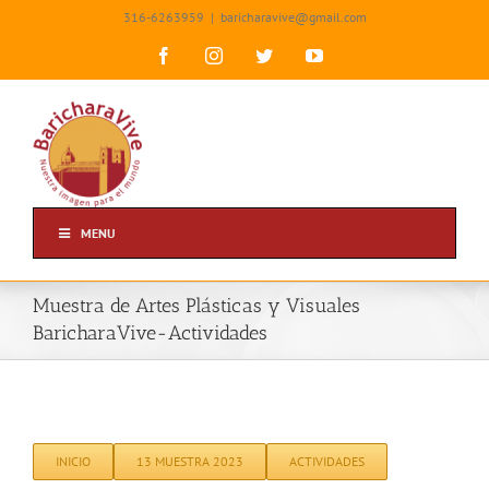
Skip
316-6263959
|
baricharavive@gmail.com
to
content
Facebook
Instagram
Twitter
YouTube
MENU
Muestra de Artes Plásticas y Visuales
BaricharaVive-Actividades
INICIO
13 MUESTRA 2023
ACTIVIDADES