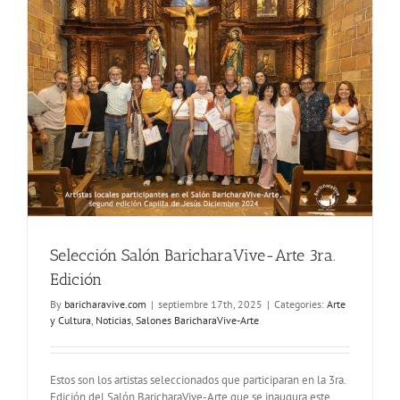
y
Visuales
Baricharav
enero
2026
Selección Salón BaricharaVive-Arte 3ra.
Edición
By
baricharavive.com
|
septiembre 17th, 2025
|
Categories:
Arte
y Cultura
,
Noticias
,
Salones BaricharaVive-Arte
Estos son los artistas seleccionados que participaran en la 3ra.
Edición del Salón BaricharaVive-Arte que se inaugura este