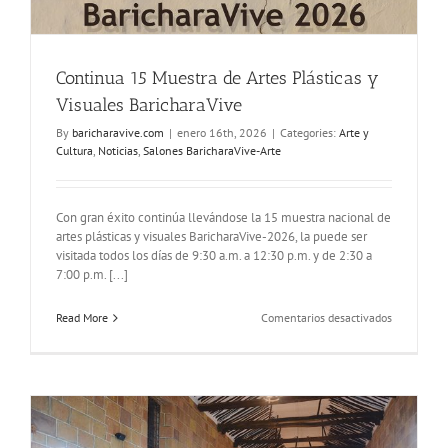
Continua 15 Muestra de Artes Plásticas y
Visuales BaricharaVive
By
baricharavive.com
|
enero 16th, 2026
|
Categories:
Arte y
Cultura
,
Noticias
,
Salones BaricharaVive-Arte
Con gran éxito continúa llevándose la 15 muestra nacional de
artes plásticas y visuales BaricharaVive-2026, la puede ser
visitada todos los días de 9:30 a.m. a 12:30 p.m. y de 2:30 a
7:00 p.m. [...]
en
Read More
Comentarios desactivados
Continua
15
Muestra
de
Artes
Plásticas
y