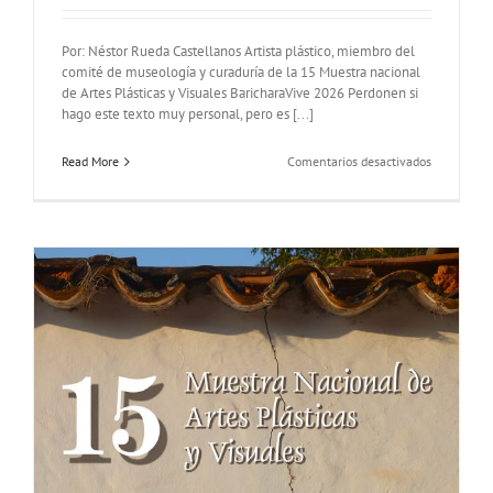
Por: Néstor Rueda Castellanos Artista plástico, miembro del
comité de museología y curaduría de la 15 Muestra nacional
de Artes Plásticas y Visuales BaricharaVive 2026 Perdonen si
hago este texto muy personal, pero es [...]
en
Read More
Comentarios desactivados
Una
mirada
a
la
15
Muestra
de
Artes
Plásticas
y
Visuales