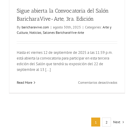
Sigue abierta la Convocatoria del Salón
BaricharaVive-Arte, 3ra. Edición
By
baricharavive.com
|
agosto 30th, 2025
|
Categories:
Arte y
Cultura
,
Noticias
,
Salones BaricharaVive-Arte
Hasta el viernes 12 de septiembre de 2025 a las 11:59 p.m.
está abierta la convocatoria para participar en esta tercera
edición del Salón que tendrá su exposición del 22 de
septiembre al 13 [...]
en
Read More
Comentarios desactivados
Sigue
abierta
la
Convocator
del
Salón
BaricharaV
Next
1
2
Arte,
3ra.