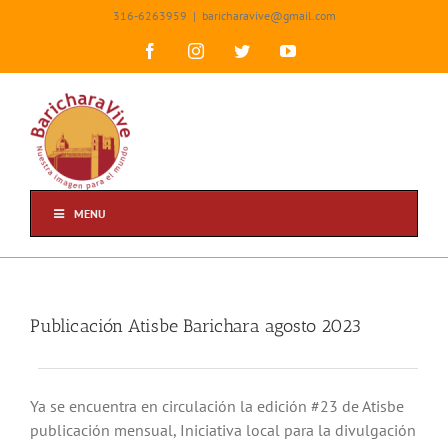
Skip
316-6263959
|
baricharavive@gmail.com
to
content
Facebook
Instagram
Twitter
YouTube
MENU
Publicación Atisbe Barichara agosto 2023
Ya se encuentra en circulación la edición #23 de Atisbe
publicación mensual, Iniciativa local para la divulgación