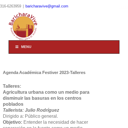
Skip
316-6263959
|
baricharavive@gmail.com
Fac
In
T
to
content
MENU
Agenda Académica Festiver 2023-Talleres
Talleres:
Agricultura urbana como un medio para
disminuir las basuras en los centros
poblados
Tallerista: Julio Rodríguez
Dirigido a: Público general.
Objetivo:
Entender la necesidad de hacer