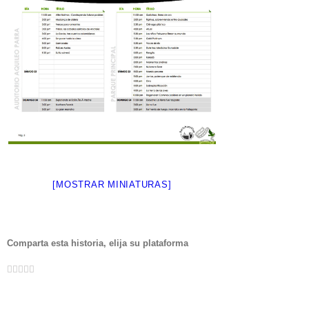
[MOSTRAR MINIATURAS]
Comparta esta historia, elija su plataforma
Facebook
Twitter
Whatsapp
Google+
Pinterest
Email