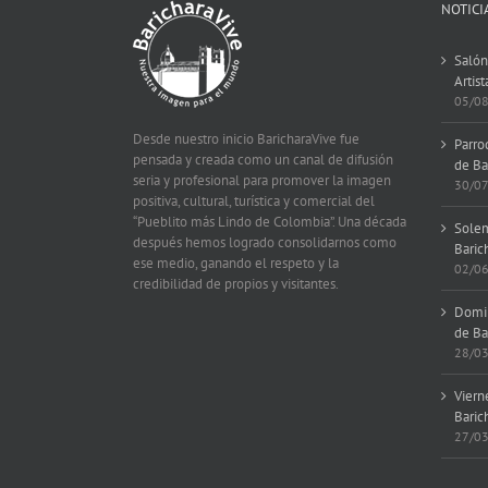
NOTICI
Salón
Artist
05/0
Desde nuestro inicio BaricharaVive fue
Parro
pensada y creada como un canal de difusión
de Ba
seria y profesional para promover la imagen
30/0
positiva, cultural, turística y comercial del
“Pueblito más Lindo de Colombia”. Una década
Solem
después hemos logrado consolidarnos como
Baric
ese medio, ganando el respeto y la
02/0
credibilidad de propios y visitantes.
Domin
de Ba
28/0
Viern
Baric
27/0