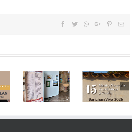
Facebook
Twitter
Whatsapp
Google+
Pinteres
Em
Inauguración 15
Continua 15 Muestra
a a la 15
Muestra Nacional
de Artes Plásticas y
de Artes
Artes Plásticas 
Visuales
y Visuales
Visuales
BaricharaVive
BaricharaVive 20