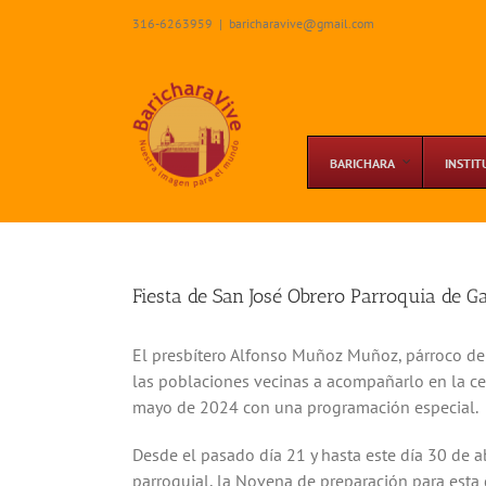
Skip
316-6263959
|
baricharavive@gmail.com
to
content
BARICHARA
INSTIT
Fiesta de San José Obrero Parroquia de G
El presbítero Alfonso Muñoz Muñoz, párroco de 
las poblaciones vecinas a acompañarlo en la cel
mayo de 2024 con una programación especial.
Desde el pasado día 21 y hasta este día 30 de ab
parroquial, la Novena de preparación para esta g