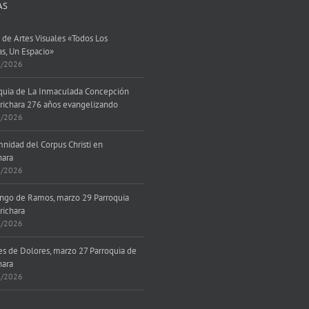
AS
 de Artes Visuales «Todos Los
as, Un Espacio»
8/2026
quia de La Inmaculada Concepción
richara 276 años evangelizando
7/2026
nidad del Corpus Christi en
hara
6/2026
go de Ramos, marzo 29 Parroquia
richara
3/2026
es de Dolores, marzo 27 Parroquia de
hara
3/2026