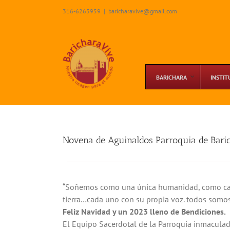
Skip
316-6263959
|
baricharavive@gmail.com
to
content
BARICHARA
INSTIT
Novena de Aguinaldos Parroquia de Bari
“Soñemos como una única humanidad, como cam
tierra…cada uno con su propia voz. todos somos 
Feliz Navidad y un 2023 lleno de Bendiciones.
El Equipo Sacerdotal de la Parroquia inmaculad