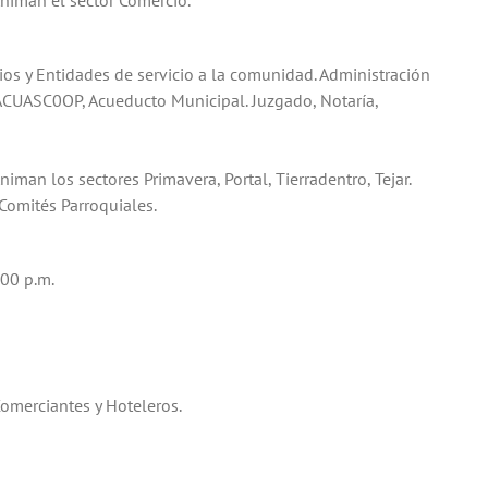
niman el sector Comercio.
os y Entidades de servicio a la comunidad. Administración
, ACUASC0OP, Acueducto Municipal. Juzgado, Notaría,
man los sectores Primavera, Portal, Tierradentro, Tejar.
Comités Parroquiales.
.00 p.m.
merciantes y Hoteleros.