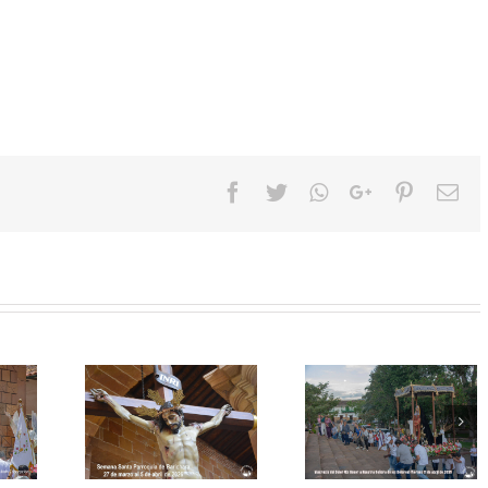
Facebook
Twitter
Whatsapp
Google+
Pinteres
Em
de Ramos,
Viernes de Dolores,
Celebración del d
Parroquia
marzo 27 Parroquia
del Artesano e
ichara
de Barichara
Barichara