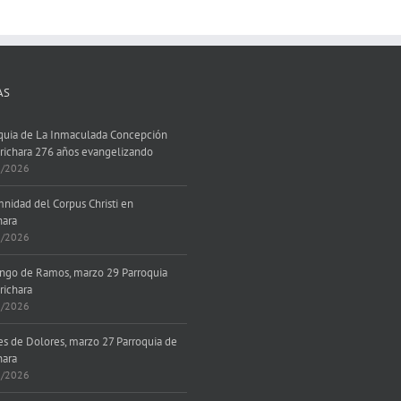
AS
quia de La Inmaculada Concepción
richara 276 años evangelizando
7/2026
nidad del Corpus Christi en
hara
6/2026
go de Ramos, marzo 29 Parroquia
richara
3/2026
es de Dolores, marzo 27 Parroquia de
hara
3/2026