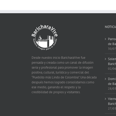
NOTICI
Parro
de Ba
30/0
Desde nuestro inicio BaricharaVive fue
Solem
pensada y creada como un canal de difusión
Baric
seria y profesional para promover la imagen
02/0
positiva, cultural, turística y comercial del
“Pueblito más Lindo de Colombia”. Una década
Domin
después hemos logrado consolidarnos como
de Ba
ese medio, ganando el respeto y la
28/0
credibilidad de propios y visitantes.
Viern
Baric
27/0