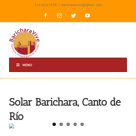
Skip
316-6263959
|
baricharavive@gmail.com
to
content
Facebook
Instagram
Twitter
YouTube
MENU
Solar Barichara, Canto de
Río