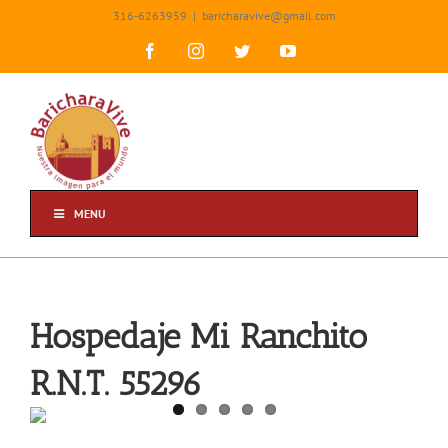
Skip
316-6263959
|
baricharavive@gmail.com
to
content
Facebook
Instagram
Twitter
YouTube
MENU
Hospedaje Mi Ranchito
R.N.T. 55296