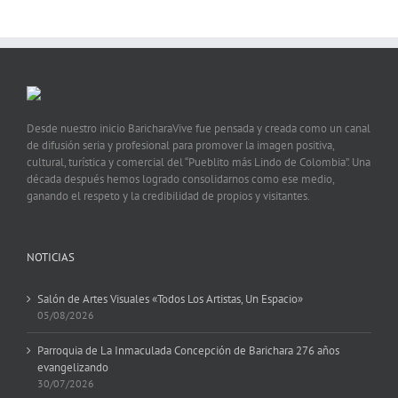
Desde nuestro inicio BaricharaVive fue pensada y creada como un canal
de difusión seria y profesional para promover la imagen positiva,
cultural, turística y comercial del “Pueblito más Lindo de Colombia”. Una
década después hemos logrado consolidarnos como ese medio,
ganando el respeto y la credibilidad de propios y visitantes.
NOTICIAS
Salón de Artes Visuales «Todos Los Artistas, Un Espacio»
05/08/2026
Parroquia de La Inmaculada Concepción de Barichara 276 años
evangelizando
30/07/2026