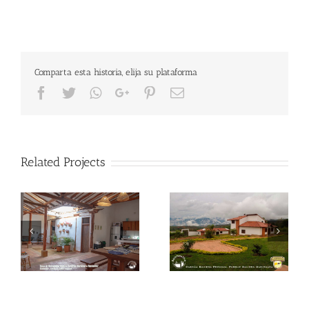
Comparta esta historia, elija su plataforma
Facebook
Twitter
Whatsapp
Google+
Pinterest
Email
Related Projects
Condominio Parque
Posada mi Tierra
Baviera
Guane