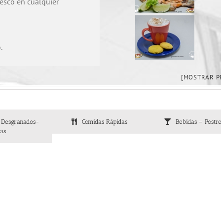
resco en cualquier
.
[MOSTRAR P
-Desgranados-
Comidas Rápidas
Bebidas – Postre
as