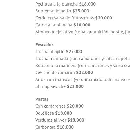
Pechuga a la plancha
$18.000
Suprema de pollo
$23.000
Cerdo en salsa de frutos rojos
$20.000
Carne a la plancha
$18.000
Almuerzo ejecutivo (sopa, guarnición, postre, j
Pescados
Trucha al ajillo
$27.000
Trucha marinada (con camarones y salsa napoli
Robalo a la marinera (con camarones y salsa o al
Ceviche de camarón
$22.000
Arroz con mariscos (verdura mixtura de mariscos,
Shrimp seviche
$22.000
Pastas
Con camarones
$20.000
Boloñesa
$18.000
Verduras al wor
$18.000
Carbonara
$18.000