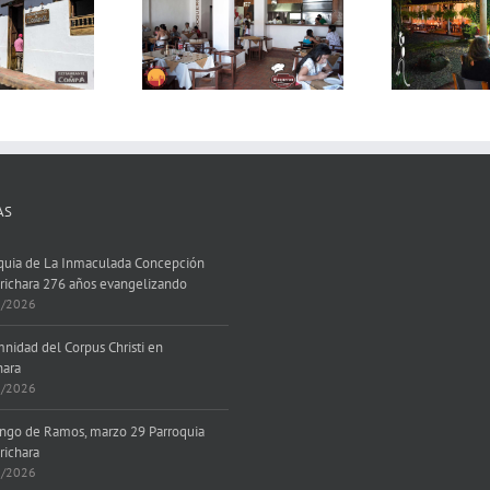
Restaurante «Las
querón Restaurante
Te
Cruces»
AS
quia de La Inmaculada Concepción
richara 276 años evangelizando
7/2026
nidad del Corpus Christi en
hara
6/2026
go de Ramos, marzo 29 Parroquia
richara
3/2026