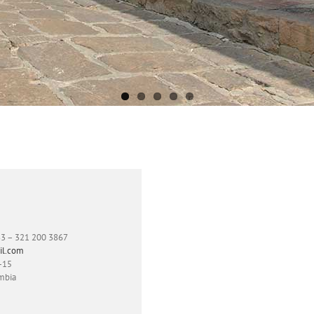
83 – 321 200 3867
il.com
6-15
mbia