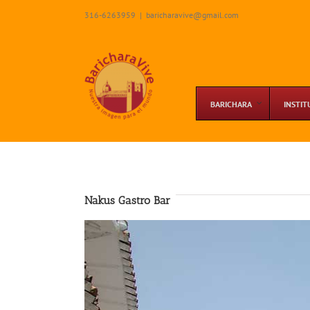
Skip
316-6263959
|
baricharavive@gmail.com
to
content
BARICHARA
INSTIT
Nakus Gastro Bar