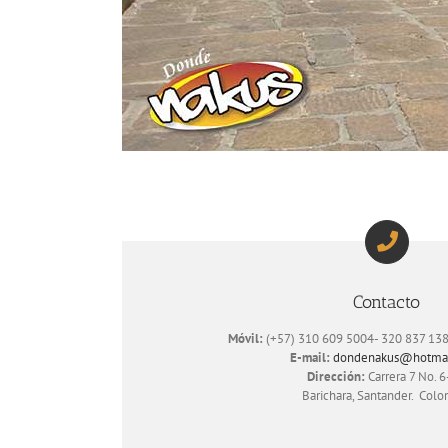
Contacto
Móvil:
(+57) 310 609 5004- 320 837 13
E-mail:
dondenakus@hotma
Dirección:
Carrera 7 No. 
Barichara, Santander. Colo