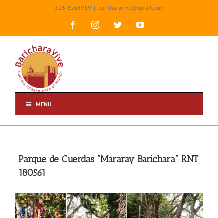
Skip
316-6263959
|
baricharavive@gmail.com
to
content
Facebook
Instagram
Twitter
YouTube
MENU
Parque de Cuerdas “Mararay Barichara” RNT
180561