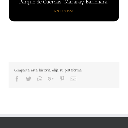
Parque de Cuerdas “Mararay Barichara”
RNT 180561
Comparta esta historia, elija su plataforma
Facebook
Twitter
Whatsapp
Google+
Pinterest
Email