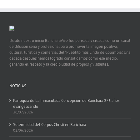
Desde nuestro inicio BaricharaVive fue pensada y creada como un canal
de difusión seria y profesional para promover la imagen positiva,
cultural, turística y comercial del “Pueblito más Lindo de Colombia”. Una
década después hemos logrado consolidarnos como ese medio,
ganando el respeto y la credibilidad de propios y visitantes.
NOTICIAS
Parroquia de La Inmaculada Concepción de Barichara 276 años
evangelizando
30/07/2026
Solemnidad del Corpus Christi en Barichara
02/06/2026