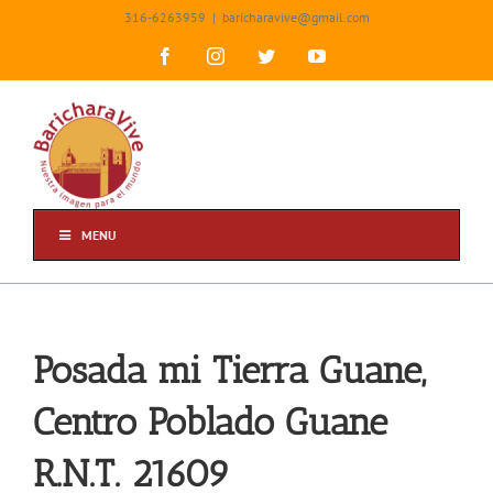
Skip
316-6263959
|
baricharavive@gmail.com
to
content
Facebook
Instagram
Twitter
YouTube
MENU
Posada mi Tierra Guane,
Centro Poblado Guane
R.N.T. 21609