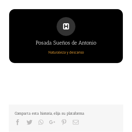
POSADA SUEÑOS DE ANTONIO
Al mejor estilo colonial
Posada Sueños de Antonio
Naturaleza y descanso
Comparta esta historia, elija su plataforma
Facebook
Twitter
Whatsapp
Google+
Pinterest
Email