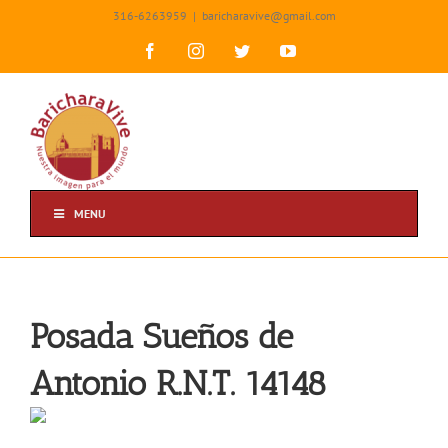
Skip
316-6263959
|
baricharavive@gmail.com
to
content
Facebook
Instagram
Twitter
YouTube
MENU
Posada Sueños de
Antonio R.N.T. 14148