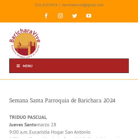
Skip
316-6263959
|
baricharavive@gmail.com
to
content
Facebook
Instagram
Twitter
YouTube
MENU
Semana Santa Parroquia de Barichara 2024
TRIDUO PASCUAL
Jueves Santo
marzo 28
9:00 a.m. Eucaristía Hogar San Antonio