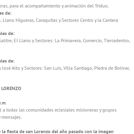
eras, para el acompañamiento y animación del Triduo.
es de:
, Llano Higueras, Caraquitas y Sectores Centro y la Cantera
les de:
alitre, El Llano y Sectores: La Primavera, Comercio, Tierradentro,
les de:
José Alto y Sectores: San Luis, Villa Santiago, Piedra de Bolívar,
N LORENZO
a.m.
al a todas las comunidades eclesiales misioneras y grupos
y mensajes.
 la fiesta de san Lorenzo del año pasado con la imagen