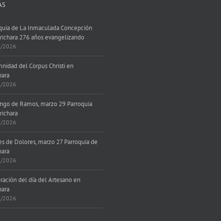
AS
quia de La Inmaculada Concepción
richara 276 años evangelizando
7/2026
nidad del Corpus Christi en
hara
6/2026
go de Ramos, marzo 29 Parroquia
richara
3/2026
es de Dolores, marzo 27 Parroquia de
hara
3/2026
ración del día del Artesano en
hara
3/2026