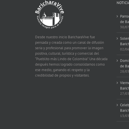
NOTICI
Parro
de Ba
30/0
Desde nuestro inicio BaricharaVive fue
Solem
pensada y creada como un canal de difusión
Baric
seria y profesional para promover la imagen
02/0
positiva, cultural, turística y comercial del
“Pueblito más Lindo de Colombia”. Una década
Domin
después hemos logrado consolidarnos como
de Ba
ese medio, ganando el respeto y la
28/0
credibilidad de propios y visitantes.
Viern
Baric
27/0
Celeb
Baric
13/0