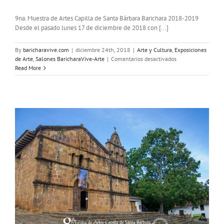
9na. Muestra de Artes Capilla de Santa Bárbara Barichara 2018-2019
Desde el pasado lunes 17 de diciembre de 2018 con [...]
By
baricharavive.com
|
diciembre 24th, 2018
|
Arte y Cultura
,
Exposiciones
en
de Arte
,
Salones BaricharaVive-Arte
|
Comentarios desactivados
9na.
Read More
Muestra
de
Artes
Barichara