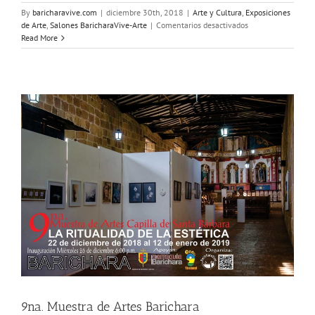
By
baricharavive.com
|
diciembre 30th, 2018
|
Arte y Cultura
,
Exposiciones
en
de Arte
,
Salones BaricharaVive-Arte
|
Comentarios desactivados
Inauguración
Read More
9na.
Muestra
de
Artes
en
Barichara
9na. Muestra de Artes Barichara