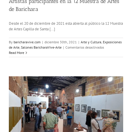
Artistas participantes en la 12 Muestra de Artes
de Barichara
Desde el 20 de diciembre de 2021 esta abierta al público la 12 Muestra
de Artes Capilla de Santa [...]
By
baricharavive.com
|
diciembre 30th, 2021
|
Arte y Cultura
,
Exposiciones
en
de Arte
,
Salones BaricharaVive-Arte
|
Comentarios desactivados
Artistas
Read More
participantes
en
la
12
Muestra
de
Artes
de
Barichara