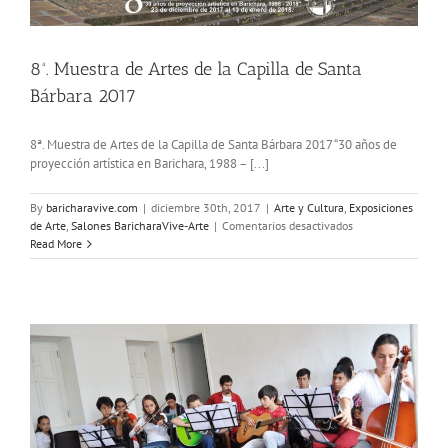
8ª. Muestra de Artes de la Capilla de Santa
Bárbara 2017
8ª. Muestra de Artes de la Capilla de Santa Bárbara 2017 “30 años de
proyección artística en Barichara, 1988 – [...]
By
baricharavive.com
|
diciembre 30th, 2017
|
Arte y Cultura
,
Exposiciones
en
de Arte
,
Salones BaricharaVive-Arte
|
Comentarios desactivados
8ª.
Read More
Muestra
de
Artes
de
la
Capilla
de
Santa
Bárbara
2017