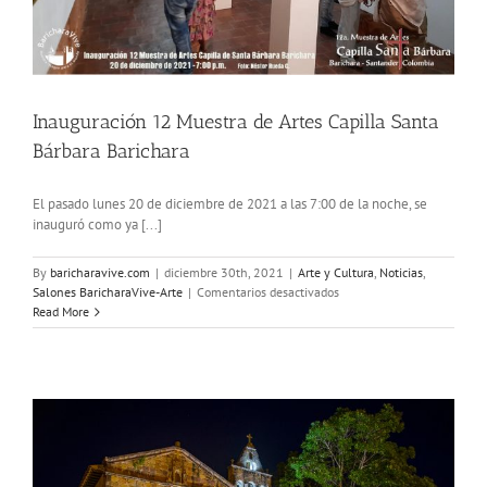
Inauguración 12 Muestra de Artes Capilla Santa
Bárbara Barichara
El pasado lunes 20 de diciembre de 2021 a las 7:00 de la noche, se
inauguró como ya [...]
By
baricharavive.com
|
diciembre 30th, 2021
|
Arte y Cultura
,
Noticias
,
en
Salones BaricharaVive-Arte
|
Comentarios desactivados
Inauguración
Read More
12
Muestra
de
Artes
Capilla
Santa
Bárbara
Barichara