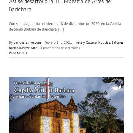
Así se desarrolló la 11ª. Muestra de Artes de
Barichara
Con su inauguración el viernes 18 de diciembre de 2020, en la Capilla
de Santa Bárbara de Barichara, [...]
By
baricharavive.com
|
febrero 2nd, 2021
|
Arte y Cultura
,
Noticias
,
Salones
en
BaricharaVive-Arte
|
Comentarios desactivados
Así
Read More
se
desarrolló
la
11ª.
Muestra
de
Artes
de
Barichara