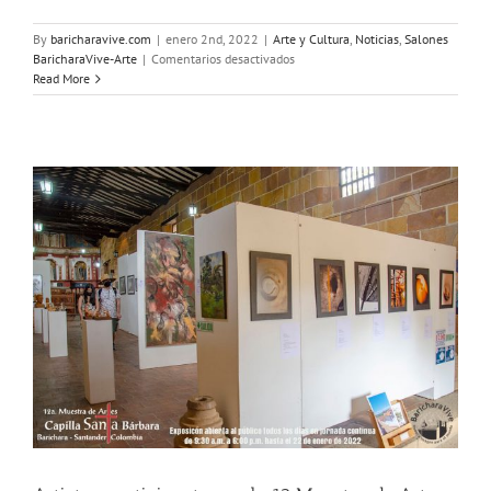
By
baricharavive.com
|
enero 2nd, 2022
|
Arte y Cultura
,
Noticias
,
Salones
en
BaricharaVive-Arte
|
Comentarios desactivados
12
Read More
Muestra
de
Artes
Capilla
Santa
Bárbara
Barichara