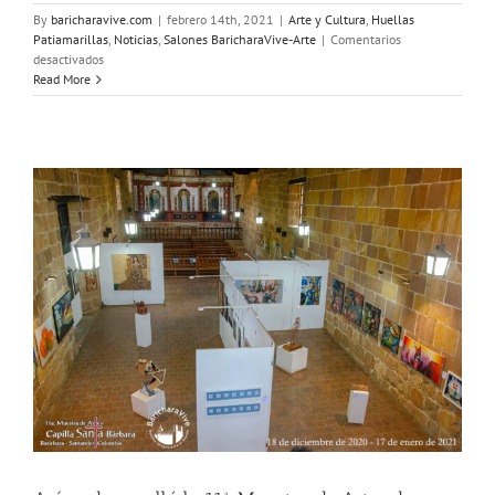
By
baricharavive.com
|
febrero 14th, 2021
|
Arte y Cultura
,
Huellas
Patiamarillas
,
Noticias
,
Salones BaricharaVive-Arte
|
Comentarios
en
desactivados
Artistas
Read More
11ª.
Muestra
de
Artes
Barichara,
su
balance