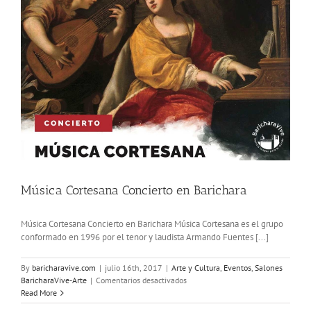
Música Cortesana Concierto en Barichara
Música Cortesana Concierto en Barichara Música Cortesana es el grupo
conformado en 1996 por el tenor y laudista Armando Fuentes [...]
By
baricharavive.com
|
julio 16th, 2017
|
Arte y Cultura
,
Eventos
,
Salones
en
BaricharaVive-Arte
|
Comentarios desactivados
Música
Read More
Cortesana