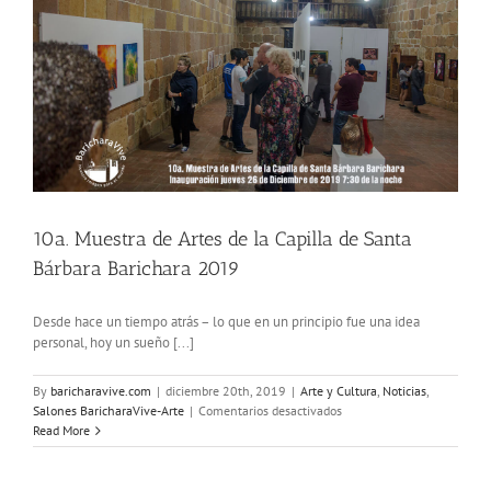
10a. Muestra de Artes de la Capilla de Santa
Bárbara Barichara 2019
Desde hace un tiempo atrás – lo que en un principio fue una idea
personal, hoy un sueño [...]
By
baricharavive.com
|
diciembre 20th, 2019
|
Arte y Cultura
,
Noticias
,
en
Salones BaricharaVive-Arte
|
Comentarios desactivados
10a.
Read More
Muestra
de
Artes