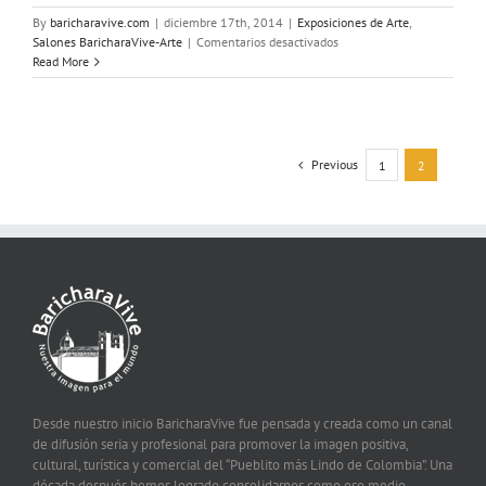
By
baricharavive.com
|
diciembre 17th, 2014
|
Exposiciones de Arte
,
en
Salones BaricharaVive-Arte
|
Comentarios desactivados
5a.
Read More
Muestra
Capilla
de
Santa
Bárbara
Previous
1
2
Desde nuestro inicio BaricharaVive fue pensada y creada como un canal
de difusión seria y profesional para promover la imagen positiva,
cultural, turística y comercial del “Pueblito más Lindo de Colombia”. Una
década después hemos logrado consolidarnos como ese medio,