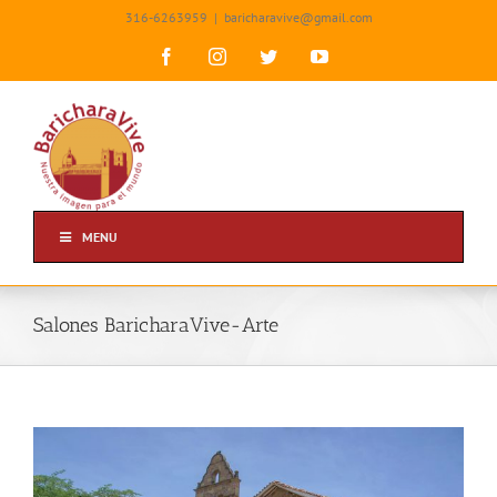
Skip
316-6263959
|
baricharavive@gmail.com
to
content
Facebook
Instagram
Twitter
YouTube
MENU
Salones BaricharaVive-Arte