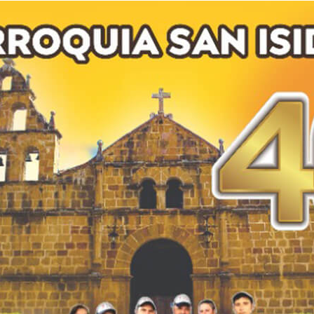
del
Hogar
San
Antonio
Barichara