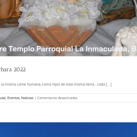
chara 2022
 misma carne humana, como hijos de esta misma tierra…cada [...]
en
uial
,
Eventos
,
Noticias
|
Comentarios desactivados
Novena
de
Aguinaldos
Parroquia
de
Barichara
2022