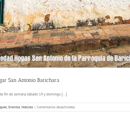
gar San Antonio Barichara
ste fin de semana sábado 19 y domingo [...]
en
quial
,
Eventos
,
Noticias
|
Comentarios desactivados
Actividad
Pro-
Recuperación
Casa