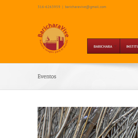
Skip
316-6263959
|
baricharavive@gmail.com
to
content
BARICHARA
INSTIT
Eventos