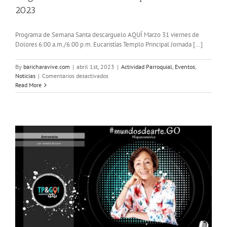
2023
Programa de Semana Santa descarguelo AQUÍ Marzo 31 viernes de
Dolores 6:00 a.m./6:00 p.m. Eucaristías Templo Principal Jornada [...]
By
baricharavive.com
|
abril 1st, 2023
|
Actividad Parroquial
,
Eventos
,
en
Noticias
|
Comentarios desactivados
Programa
Read More
Semana
Santa
Parroquia
de
Barichara
2023