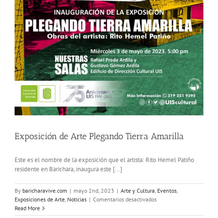
Amarilla
Exposición de Arte Plegando Tierra Amarilla
Este es el nombre de la exposición que el artista: Rito Hemel Patiño
residente en Barichara, inaugura este [...]
By
baricharavive.com
|
mayo 2nd, 2023
|
Arte y Cultura
,
Eventos
,
en
Exposiciones de Arte
,
Noticias
|
Comentarios desactivados
Exposición
Read More
de