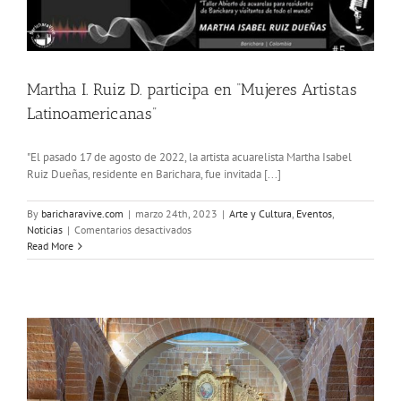
Martha I. Ruiz D. participa en “Mujeres Artistas
Latinoamericanas”
"El pasado 17 de agosto de 2022, la artista acuarelista Martha Isabel
Ruiz Dueñas, residente en Barichara, fue invitada [...]
By
baricharavive.com
|
marzo 24th, 2023
|
Arte y Cultura
,
Eventos
,
en
Noticias
|
Comentarios desactivados
Martha
Read More
I.
Ruiz
D.
participa
en
“Mujeres
Artistas
Latinoamericanas”