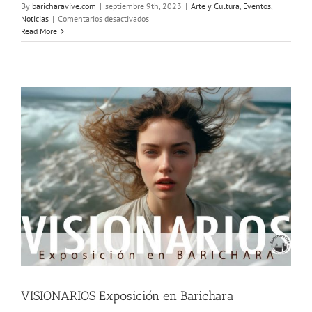
By
baricharavive.com
|
septiembre 9th, 2023
|
Arte y Cultura
,
Eventos
,
en
Noticias
|
Comentarios desactivados
Ya
Read More
llega
Festiver
2023,
el
cine
para
la
paz,
la
paz
para
la
vida
VISIONARIOS Exposición en Barichara