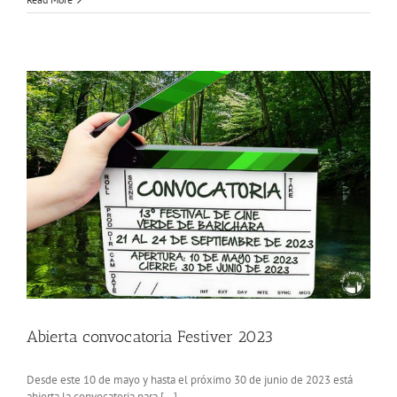
de
la
Fiesta
de
La
Virgen
Del
Carmen
Barichara
Abierta convocatoria Festiver 2023
Desde este 10 de mayo y hasta el próximo 30 de junio de 2023 está
abierta la convocatoria para [...]