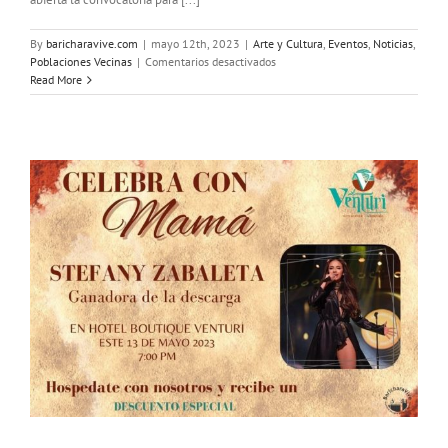
By
baricharavive.com
|
mayo 12th, 2023
|
Arte y Cultura
,
Eventos
,
Noticias
,
en
Poblaciones Vecinas
|
Comentarios desactivados
Abierta
Read More
convocatoria
Festiver
2023