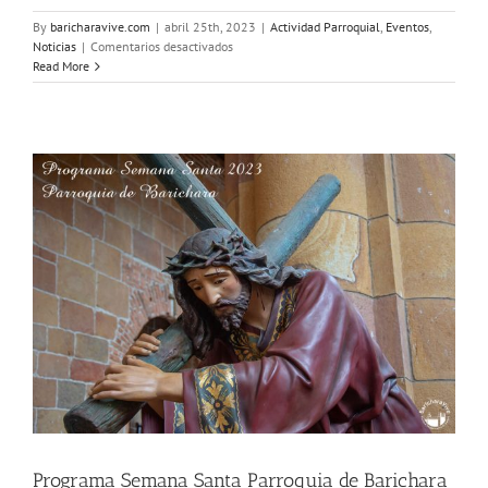
By
baricharavive.com
|
abril 25th, 2023
|
Actividad Parroquial
,
Eventos
,
en
Noticias
|
Comentarios desactivados
1ª.
Read More
Feria
Aeronáutica
del
Sur
de
Santander
Programa Semana Santa Parroquia de Barichara