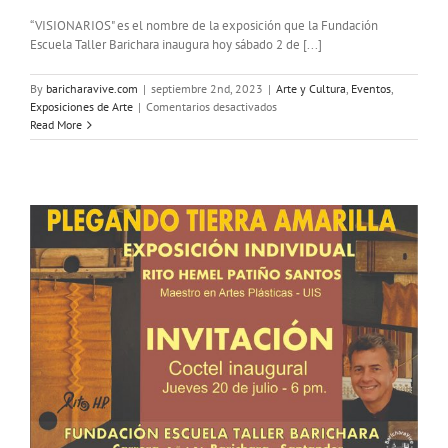
“VISIONARIOS" es el nombre de la exposición que la Fundación
Escuela Taller Barichara inaugura hoy sábado 2 de [...]
By
baricharavive.com
|
septiembre 2nd, 2023
|
Arte y Cultura
,
Eventos
,
en
Exposiciones de Arte
|
Comentarios desactivados
VISIONARIOS
Read More
Exposición
en
Barichara
a