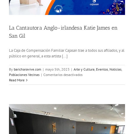
La Cantautora Anglo-irlandesa Katie James en
San Gil
La Caja de Compensación Familiar Cajasan trae a todos sus afiliados, y al
público en general, a esta artista [...]
By
baricharavive.com
|
mayo 5th, 2023
|
Arte y Cultura
,
Eventos
,
Noticias
,
en
Poblaciones Vecinas
|
Comentarios desactivados
La
Read More
Cantautora
Anglo-
irlandesa
Katie
James
en
San
Gil