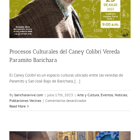
Procesos Culturales del Caney Colibrí Vereda
Paramito Barichara
El Caney Colibrí es un espacio cultural ubicado entre las veredas de
Paramito y San José Bajo de Barichara, [...]
By
baricharavive.com
|
julio 17th, 2023
|
Arte y Cultura
,
Eventos
,
Noticias
,
en
Poblaciones Vecinas
|
Comentarios desactivados
Procesos
Read More
Culturales
del
Caney
Colibrí
Vereda
Paramito