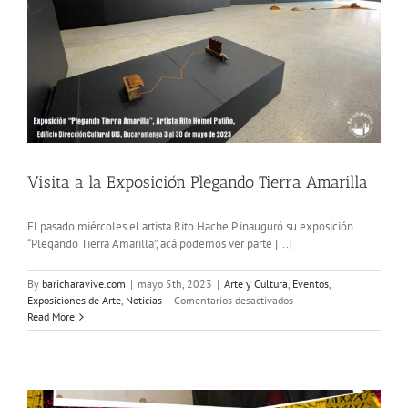
Visita a la Exposición Plegando Tierra Amarilla
El pasado miércoles el artista Rito Hache P inauguró su exposición
“Plegando Tierra Amarilla”, acá podemos ver parte [...]
By
baricharavive.com
|
mayo 5th, 2023
|
Arte y Cultura
,
Eventos
,
en
Exposiciones de Arte
,
Noticias
|
Comentarios desactivados
Visita
Read More
a
la
Exposición
Plegando
Tierra