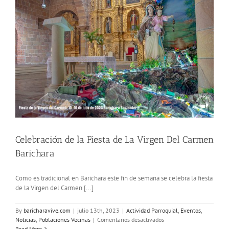
Barichara
Celebración de la Fiesta de La Virgen Del Carmen
Barichara
Como es tradicional en Barichara este fin de semana se celebra la fiesta
de la Virgen del Carmen [...]
By
baricharavive.com
|
julio 13th, 2023
|
Actividad Parroquial
,
Eventos
,
en
Noticias
,
Poblaciones Vecinas
|
Comentarios desactivados
Celebración
Read More