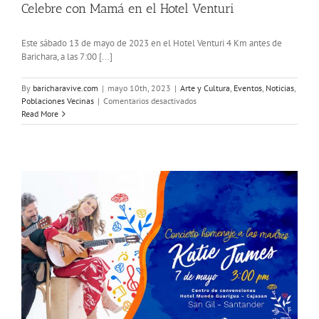
Celebre con Mamá en el Hotel Venturi
Este sábado 13 de mayo de 2023 en el Hotel Venturi 4 Km antes de
Barichara, a las 7:00 [...]
By
baricharavive.com
|
mayo 10th, 2023
|
Arte y Cultura
,
Eventos
,
Noticias
,
en
Poblaciones Vecinas
|
Comentarios desactivados
Celebre
Read More
con
Mamá
en
el
Hotel
Venturi