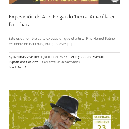
Exposición de Arte Plegando Tierra Amarilla en
Barichara
Este es el nombre de la exposición que el artista: Rito Hemel Patiño
residente en Barichara, inaugura este [...]
By
baricharavive.com
|
julio 19th, 2023
|
Arte y Cultura
,
Eventos
,
en
Exposiciones de Arte
|
Comentarios desactivados
Exposición
Read More
de
Arte
Plegando
Tierra
Amarilla
en
Barichara