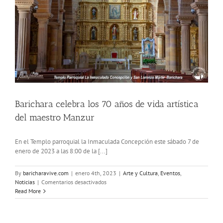
Barichara celebra los 70 años de vida artística
del maestro Manzur
En el Templo parroquial la Inmaculada Concepción este sábado 7 de
enero de 2023 a las 8:00 de la [...]
By
baricharavive.com
|
enero 4th, 2023
|
Arte y Cultura
,
Eventos
,
en
Noticias
|
Comentarios desactivados
Barichara
Read More
celebra
los
70