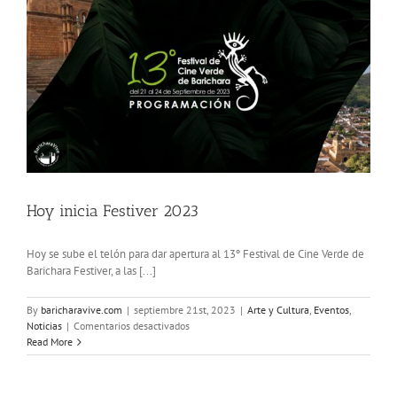
Hoy inicia Festiver 2023
Hoy se sube el telón para dar apertura al 13º Festival de Cine Verde de
Barichara Festiver, a las [...]
By
baricharavive.com
|
septiembre 21st, 2023
|
Arte y Cultura
,
Eventos
,
en
Noticias
|
Comentarios desactivados
Hoy
Read More
inicia
Festiver
2023